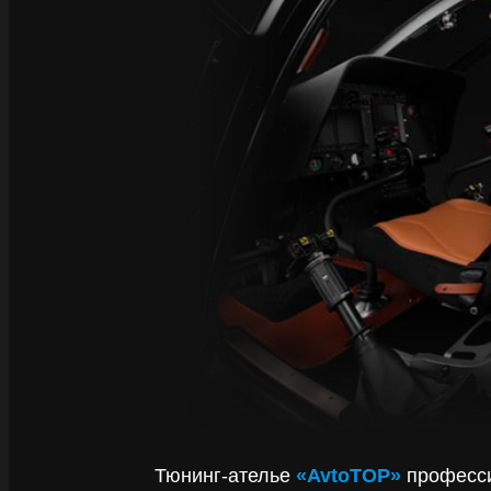
Тюнинг-ателье
«AvtoTOP»
професси