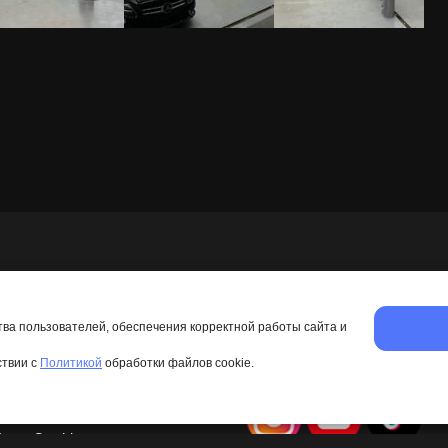
тва пользователей, обеспечения корректной работы сайта и
ствии с
Политикой
обработки файлов cookie.
ищены © 2026 Avtotop.by.
АР» (УНП 193757422)
лов Сookie